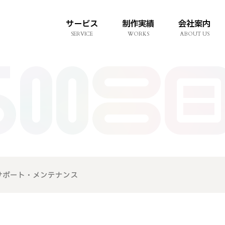
サービス
制作実績
会社案内
SERVICE
WORKS
ABOUT US
ホームページ・ウェブサイト
アカデミック／学会サービス
各種CMS（更新プログラム）
Webシステム・ソフトウェア開発
業務・オフィスDX
クラウド・ＡＩ導入支援
セキュリティ
サポート・メンテナンス
モバイルアプリ
グラフィックデザイン