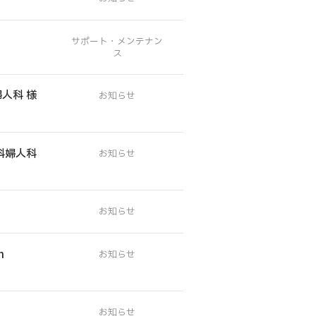
会社案内
採用情報
人科 様
エントリーフォーム
お問い合わせ
科婦人科
発
n
プライバシーポリシー