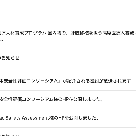
動画制作・ドローン空撮
360度・3Dコンテンツ
療人材養成プログラム 国内初の、肝臓移植を担う高度医療人養成 
た。
のお知らせ
応用安全性評価コンソーシアム」が紹介される番組が放送されます
用安全性評価コンソーシアム様のHPを公開しました。
rdiac Safety Assessment様のHPを公開しました。