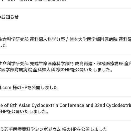
お知らせ
のお知らせ
サービス
生命科学研究部 産科婦人科学分野 / 熊本大学医学部附属病院 産科婦
ホームページ・ウェブサイト
した
アカデミック／学会サービス
各種CMS（更新プログラム）
生命科学研究部 先端生命医療科学部門 成育再建・移植医療講座 産
Webシステム・ソフトウェア開
大学医学部附属病院 産科婦人科 様のHPを公開いたしました。
業務・オフィスDX
.com 様のHPを公開しました
クラウド・ＡＩ導入支援
セキュリティ
e of 8th Asian Cyclodextrin Conference and 32nd Cyclodextri
モバイルアプリ
 様のHPを公開いたしました。
グラフィックデザイン
動画制作・ドローン空撮
う若手医療薬科学シンポジウム 様のHPを公開しました