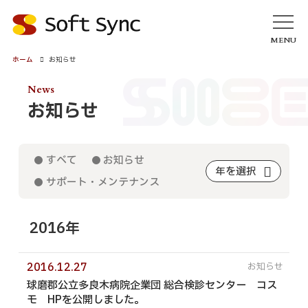
MENU
ホーム
お知らせ
ホーム
News
お知らせ
お知らせ
サービス
ホームページ・ウェブサイト
すべて
お知らせ
アカデミック／学会サービス
年を選択
サポート・メンテナンス
各種CMS（更新プログラム）
Webシステム・ソフトウェア開発
2016年
業務・オフィスDX
クラウド・ＡＩ導入支援
セキュリティ
2016.12.27
球磨郡公立多良木病院企業団 総合検診センター コス
モバイルアプリ
モ HPを公開しました。
グラフィックデザイン